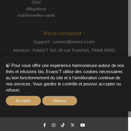
CGV
Allégations
nutritionnelles-santé
Nous contacter :
Support :
contact@evans-t.com
Adresse :
EVANS'T SAS 29 rue Tronchet, 75008 PARIS
Tél :
+33 9 61 29 46 10
🍃 Pour vous offrir une expérience harmonieuse autour de nos
thés et infusions bio, Evans’T utilise des cookies nécessaires
Newsletter:
au bon fonctionnement du site et à l’amélioration continue de
nos services. Vous gardez le contrôle et pouvez accepter ou
refuser.
S'inscrire
Accepter
Refuser