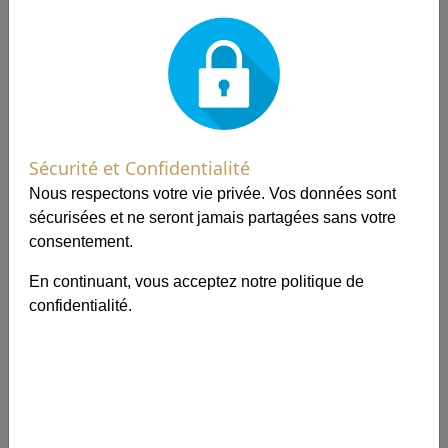
Evans'T
Evans'T
🌿
🌿
100g
100g
19,60 €
19,10 €
196,00 €/kg
191,00 €/kg
En stock
En stock
Sécurité et Confidentialité
Nous respectons votre vie privée. Vos données sont
sécurisées et ne seront jamais partagées sans votre
consentement.
1
1
En continuant, vous acceptez notre
politique de
confidentialité
.
THÉ VERT - THÉ BLANC
THÉ VERT
Trésors Fruités de
Romance en Provence
Chine BIO
BIO
Evans'T
Evans'T
🌿
🌿