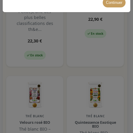
création raffinée
Continuer
Flowery Orange
inspirée ...
Pekoe)L'une des
plus belles
22,90 €
classifications des
th&e...
✅ En stock
22,30 €
✅ En stock
THÉ BLANC
THÉ BLANC
Velours rosé BIO
Quintessence Exotique
BIO
Thé blanc BIO –
Thé blanc BIO –