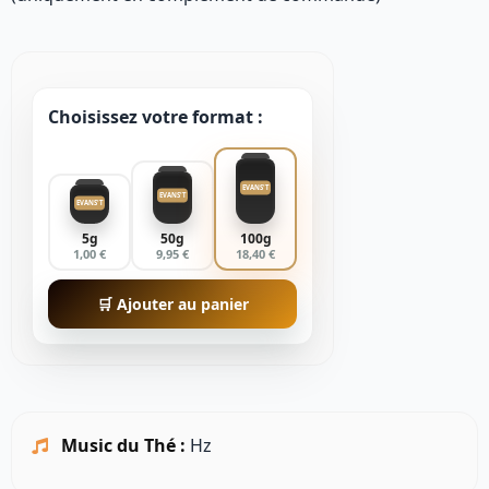
Choisissez votre format :
EVANS'T
EVANS'T
EVANS'T
5g
50g
100g
1,00 €
9,95 €
18,40 €
🛒 Ajouter au panier
Music du Thé :
Hz