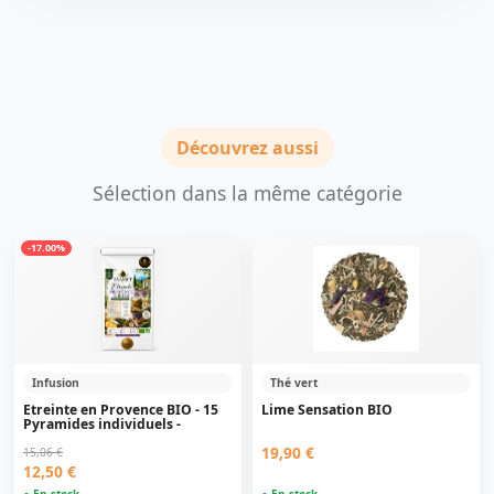
Découvrez aussi
Sélection dans la même catégorie
-17.00%
Infusion
Thé vert
Etreinte en Provence BIO - 15
Lime Sensation BIO
Pyramides individuels -
19,90 €
15,06 €
12,50 €