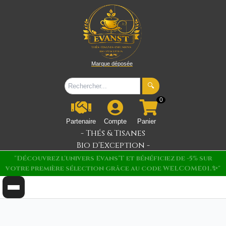
Marque déposée
🔍
0
Partenaire
Compte
Panier
- Thés & Tisanes
Bio d'Exception -
"Livraison Gratuite en point relais près de chez vous à
partir de 49€."