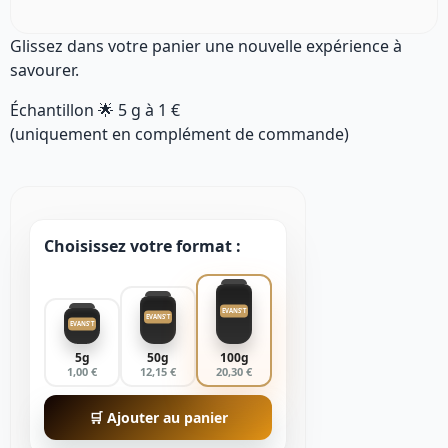
Glissez dans votre panier une nouvelle expérience à
savourer.
Échantillon 🌟
5 g
à
1 €
(uniquement en complément de commande)
Choisissez votre format :
EVANS'T
EVANS'T
EVANS'T
5g
50g
100g
1,00 €
12,15 €
20,30 €
🛒 Ajouter au panier