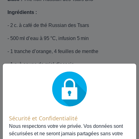
Ingrédients :
- 2 c. à café de thé Russian des Tsars
- 500 ml d’eau à 95 °C, infusion 5 min
- 1 tranche d’orange, 4 feuilles de menthe
- 1 c. à soupe de miel d’acacia
- Glaçons
Préparation :
laisser tiédir, sucrer, ajouter les
fruits/menthe, puis refroidir au frais. Un thé glacé
princier.
Sécurité et Confidentialité
Nous respectons votre vie privée. Vos données sont
sécurisées et ne seront jamais partagées sans votre