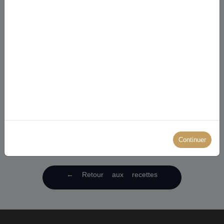
Brochettes de poisson blanc marinées
au thé noir Eclat Pêche Earl Grey
Base : Th&eacute; noir BIO Eclat P&ecirc;che Earl Grey
Ingr&eacute;dients : - 300 g de cabillaud ou colin en cubes-...
Continuer
← Retour aux recettes