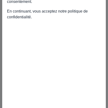
consentement.
🍰 Autres recettes à découvrir
En continuant, vous acceptez notre
politique de
confidentialité
.
COCKTAIL : Elixir des Vergers Orange-
Sanguine BIO
&Eacute;lixir des Vergers EVANS&rsquo;T Version Cocktail Une
interpr&eacute;tation raffin&eacute;e et chaleureuse d...