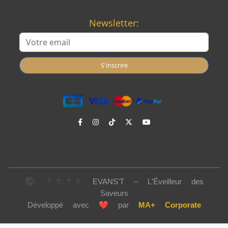
Newsletter:
S'inscrire
© 2026 EVANS'T – L'Éveilleur des
Saveurs
Développé avec
❤️
par
MA+ Corporate