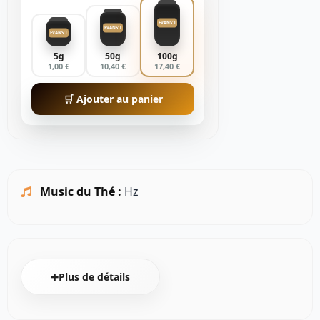
EVANS'T
EVANS'T
EVANS'T
5g
50g
100g
1,00 €
10,40 €
17,40 €
🛒 Ajouter au panier
Music du Thé :
Hz
➕Plus de détails