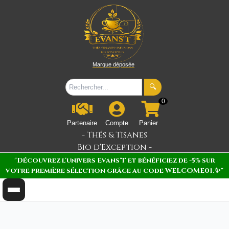
Marque déposée
🔍
0
Partenaire
Compte
Panier
- Thés & Tisanes
Bio d'Exception -
"Découvrez l'univers Evans'T et bénéficiez de -5% sur
votre première sélection grâce au code WELCOME01.✨"