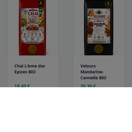
Chaï L'Ame des
Velours
Epices BIO
Mandarine-
Cannelle BIO
18,40 €
20,30 €
100 g
100 g