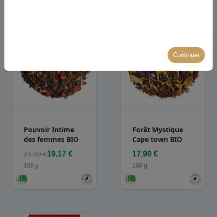
-10.00%
Continuer
Pouvoir Intime
Forêt Mystique
des femmes BIO
Cape town BIO
19,17 €
17,90 €
21,30 €
100 g
100 g