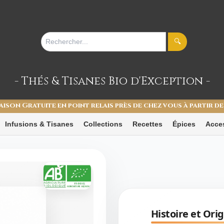
🔍
- Thés & Tisanes
Bio d'Exception -
aison Gratuite en point relais près de chez vous à partir de
Infusions & Tisanes
Collections
Recettes
Épices
Acce
Histoire et Orig