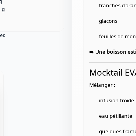
g
tranches d’ora
1 g
glaçons
er.
feuilles de me
➡️ Une
boisson est
Mocktail EV
Mélanger :
infusion froide
eau pétillante
quelques framb