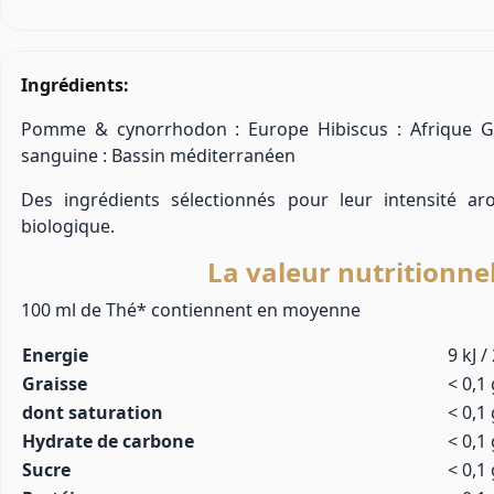
Ingrédients:
Pomme & cynorrhodon : Europe Hibiscus : Afrique 
sanguine : Bassin méditerranéen
Des ingrédients sélectionnés pour leur intensité ar
biologique.
La valeur nutritionne
100 ml de Thé* contiennent en moyenne
Energie
9 kJ /
Graisse
< 0,1 
dont saturation
< 0,1 
Hydrate de carbone
< 0,1 
Sucre
< 0,1 