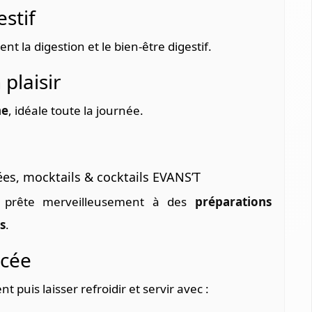
stif
t la digestion et le bien-être digestif.
plaisir
ne
, idéale toute la journée.
ées, mocktails & cocktails EVANS’T
e prête merveilleusement à des
préparations
s
.
acée
puis laisser refroidir et servir avec :