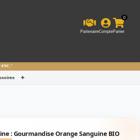
0
Partenaire
Compte
Panier
 49€."
ssoires
➕
ine :
Gourmandise Orange Sanguine BIO