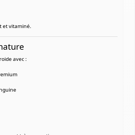
 et vitaminé.
gnature
froide avec :
premium
anguine