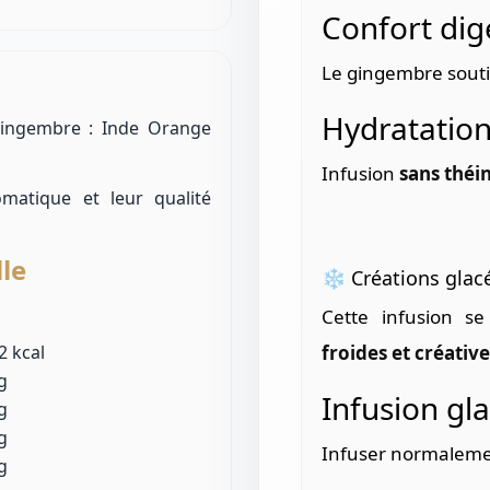
Confort dige
Le gingembre soutien
Hydratation 
Gingembre : Inde Orange
Infusion
sans théi
omatique et leur qualité
lle
❄️ Créations glac
Cette infusion s
 2 kcal
froides et créative
g
Infusion gl
g
g
Infuser normalement 
g