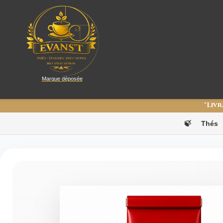
Marque déposée
"Livr
🍃
Thés