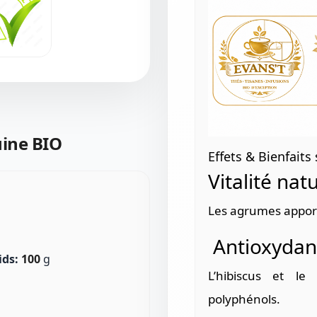
ine BIO
Effets & Bienfaits 
Vitalité nat
Les agrumes appor
Antioxydant
ids:
100
g
L’hibiscus et le
polyphénols.