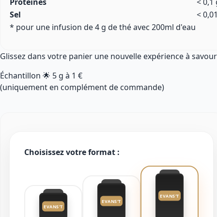
Protéines
< 0,1 
Sel
< 0,0
* pour une infusion de 4 g de thé avec 200ml d'eau
Glissez dans votre panier une nouvelle expérience à savour
Échantillon 🌟
5 g
à
1 €
(uniquement en complément de commande)
Choisissez votre format :
EVANS'T
EVANS'T
EVANS'T