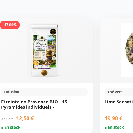
-17.00%
Infusion
Thé vert
Etreinte en Provence BIO - 15
Lime Sensat
Pyramides individuels -
12,50 €
19,90 €
15,06 €
● En stock
● En stock