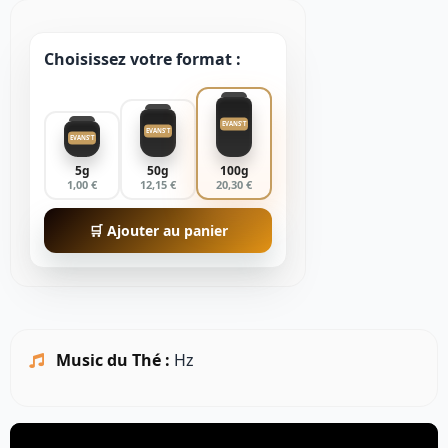
Choisissez votre format :
EVANS'T
EVANS'T
EVANS'T
5g
50g
100g
1,00 €
12,15 €
20,30 €
🛒 Ajouter au panier
Music du Thé :
Hz