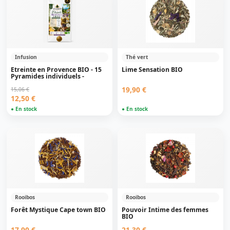
Infusion
Thé vert
Etreinte en Provence BIO - 15
Lime Sensation BIO
Pyramides individuels -
19,90 €
15,06 €
12,50 €
● En stock
● En stock
Rooibos
Rooibos
Forêt Mystique Cape town BIO
Pouvoir Intime des femmes
BIO
17,90 €
21,30 €