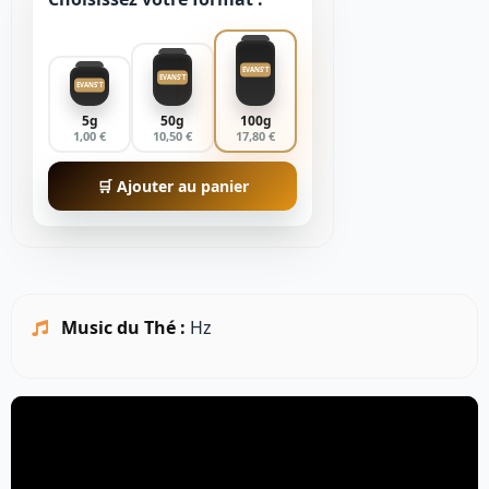
EVANS'T
EVANS'T
EVANS'T
5g
50g
100g
1,00 €
10,50 €
17,80 €
🛒 Ajouter au panier
Music du Thé :
Hz