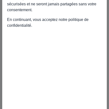
avec des fleurs ou zestes d’agrumes. Très frais, raffiné,
sécurisées et ne seront jamais partagées sans votre
parfumé.
consentement.
En continuant, vous acceptez notre
politique de
confidentialité
.
🍰 Autres recettes à découvrir
COCKTAIL : Elixir des Vergers Orange-
Sanguine BIO