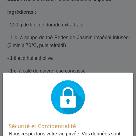
Ingrédients :
- 200 g de filet de dorade extra-frais
- 1 c. à soupe de thé Perles de Jasmin Impérial infusée
(3 min à 70°C, puis refroidi)
- 1 filet d’huile d’olive
- 1 c. à café de poivre rose concassé
- Fleurs comestibles pour la déco
Préparation :
Hacher finement la dorade. Mélanger avec le thé infusé
Sécurité et Confidentialité
froid, poivre rose, huile. Laisser mariner 10 min. Dresser
Nous respectons votre vie privée. Vos données sont