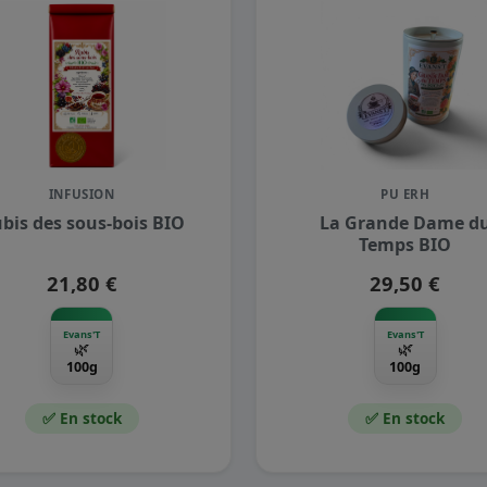
INFUSION
PU ERH
bis des sous-bois BIO
La Grande Dame d
Temps BIO
21,80 €
29,50 €
Evans'T
Evans'T
🌿
🌿
100g
100g
✅ En stock
✅ En stock