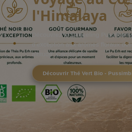
l'Himalaya
Découvrez le Darjeeling Pussimbing
d'exception aux arômes floraux déli
altitude. Certifié Bio.
Découvrir Thé Vert Bio - Pussimb