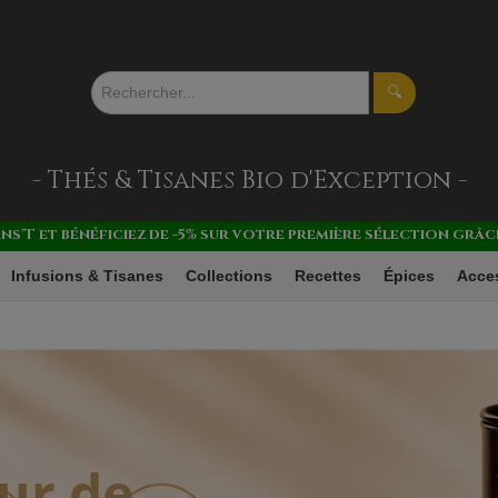
🔍
- Thés & Tisanes
Bio d'Exception -
ans'T et bénéficiez de -5% sur votre première sélection gr
Infusions & Tisanes
Collections
Recettes
Épices
Acce
ur de