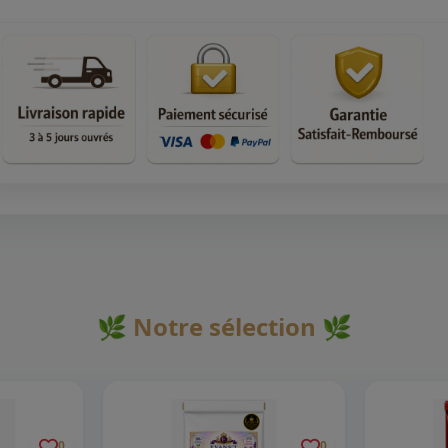
🌿 Notre sélection 🌿
0
0