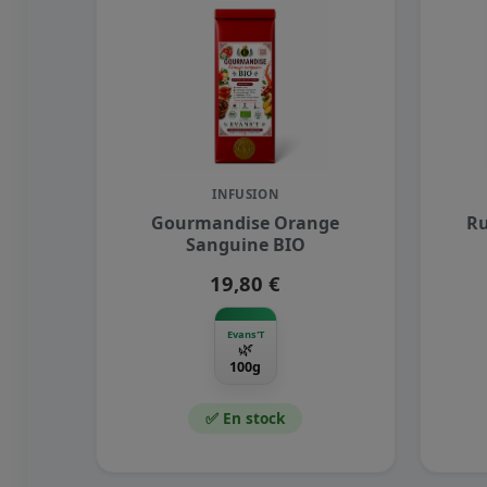
INFUSION
Gourmandise Orange
Ru
Sanguine BIO
19,80 €
Evans'T
🌿
100g
✅ En stock