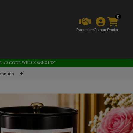
0
Partenaire
Compte
Panier
âce au code WELCOME01.✨"
ssoires
➕