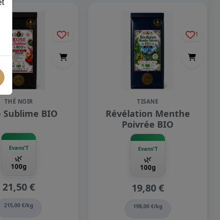
et
1
1
THÉ NOIR
TISANE
 Sublime BIO
Révélation Menthe
Poivrée BIO
Evans'T
Evans'T
🌿
🌿
100g
100g
21,50 €
19,80 €
215,00 €/kg
198,00 €/kg