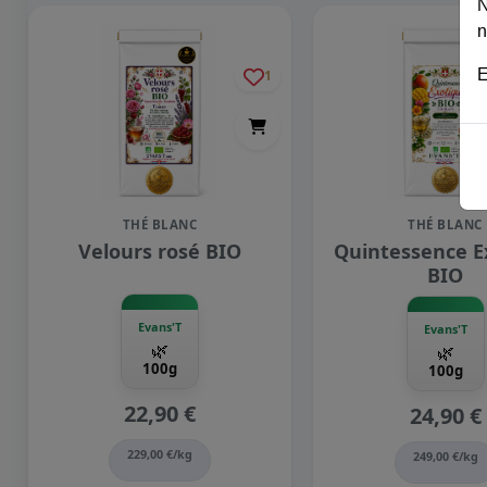
N
n
E
1
THÉ BLANC
THÉ BLANC
Velours rosé BIO
Quintessence E
BIO
Evans'T
Evans'T
🌿
🌿
100g
100g
22,90 €
24,90 €
229,00 €/kg
249,00 €/kg