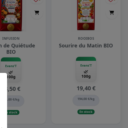
INFUSION
ROOIBOS
n de Quiétude
Sourire du Matin BIO
BIO
Evans'T
Evans'T
🌿
🌿
100g
100g
19,40 €
18,50 €
194,00 €/kg
185,00 €/kg
En stock
En stock