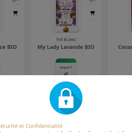
THÉ BLANC
ce BIO
My Lady Lavande BIO
Coco
Evans'T
🌿
100g
20,90 €
209,00 €/kg
En stock
écurité et Confidentialité