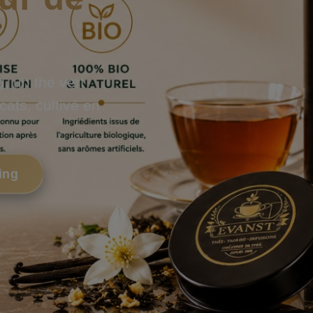
, un thé vert
cats, cultivé en
ing