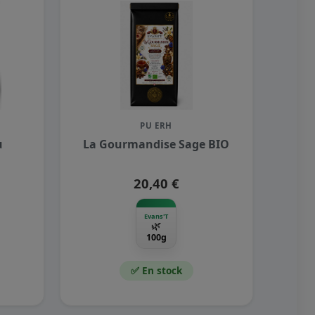
PU ERH
u
La Gourmandise Sage BIO
20,40 €
Evans'T
🌿
100g
✅ En stock