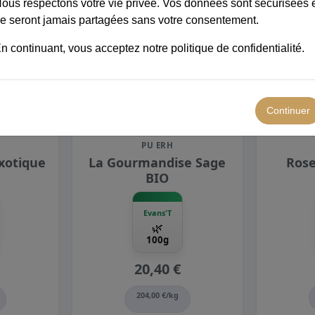
ous respectons votre vie privée. Vos données sont sécurisées 
e seront jamais partagées sans votre consentement.
n continuant, vous acceptez notre
politique de confidentialité
.
1
1
Continuer
PU ERH
xotique
La Gourmandise Sage
Rose
BIO
Evans'T
🌿
100g
20,40 €
204,00 €/kg