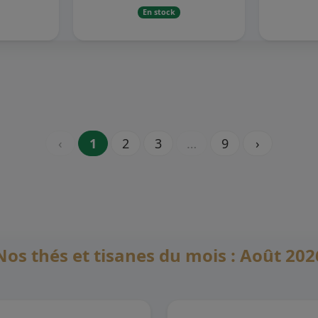
En stock
‹
1
2
3
…
9
›
Nos thés et tisanes du mois : Août 202