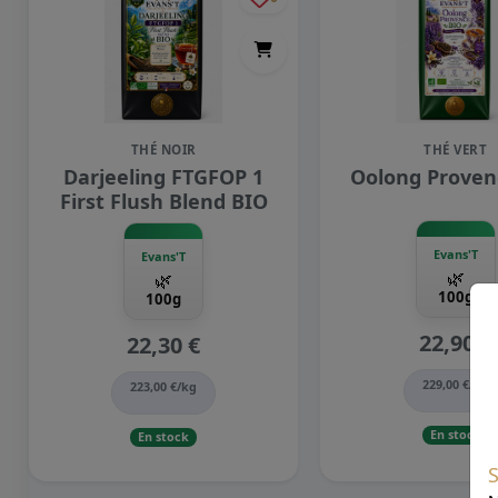
THÉ NOIR
THÉ VERT
Darjeeling FTGFOP 1
Oolong Proven
First Flush Blend BIO
Evans'T
Evans'T
🌿
🌿
100g
100g
22,90 €
22,30 €
229,00 €/kg
223,00 €/kg
En stock
En stock
S