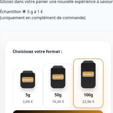
Glissez dans votre panier une nouvelle expérience à savour
Échantillon 🌟
5 g
à
1 €
(uniquement en complément de commande)
Choisissez votre format :
EVANS'T
EVANS'T
EVANS'T
5g
50g
100g
2,00 €
15,20 €
22,90 €