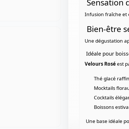
Sensation d
Infusion fraîche et 
Bien-être s
Une dégustation ap
Idéale pour boiss
Velours Rosé
est p
Thé glacé raffi
Mocktails florau
Cocktails éléga
Boissons estiv
Une base idéale p