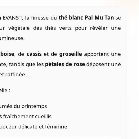
n EVANS’T, la finesse du
thé blanc Pai Mu Tan
se
eur végétale des thés verts pour révéler une
lumineuse.
boise
, de
cassis
et de
groseille
apportent une
te, tandis que les
pétales de rose
déposent une
t raffinée.
lle :
rfumés du printemps
s fraîchement cueillis
ouceur délicate et féminine