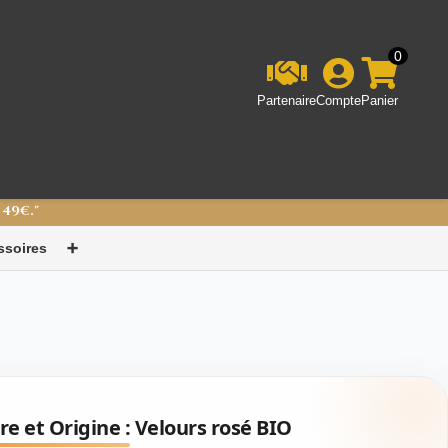
0
Partenaire
Compte
Panier
 49€."
ssoires
➕
re et Origine :
Velours rosé BIO