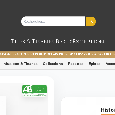
🔍
- Thés & Tisanes
Bio d'Exception -
aison Gratuite en point relais près de chez vous à partir de
Infusions & Tisanes
Collections
Recettes
Épices
Acce
Histoi