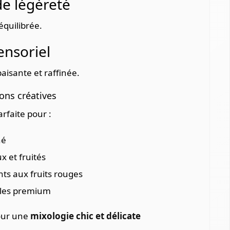
e légèreté
équilibrée.
ensoriel
aisante et raffinée.
ons créatives
arfaite pour :
né
x et fruités
nts aux fruits rouges
ales premium
our une
mixologie chic et délicate