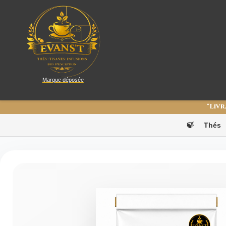
Marque déposée
"Livr
🍃
Thés