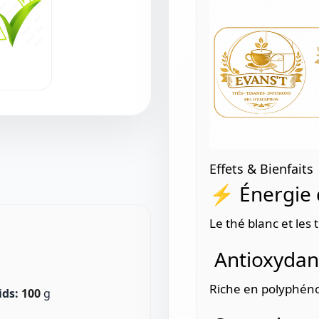
Effets & Bienfaits
⚡ Énergie 
Le thé blanc et les
Antioxydant
Riche en polyphéno
ids:
100
g