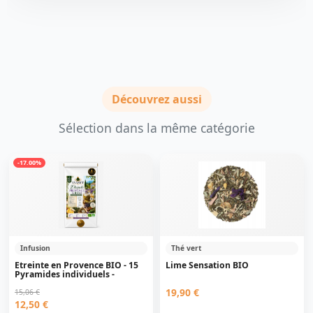
Découvrez aussi
Sélection dans la même catégorie
-17.00%
Infusion
Thé vert
Etreinte en Provence BIO - 15
Lime Sensation BIO
Pyramides individuels -
19,90 €
15,06 €
12,50 €