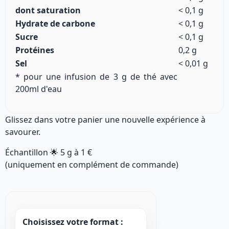
dont saturation
< 0,1 g
Hydrate de carbone
< 0,1 g
Sucre
< 0,1 g
Protéines
0,2 g
Sel
< 0,01 g
* pour une infusion de 3 g de thé avec
200ml d'eau
Glissez dans votre panier une nouvelle expérience à
savourer.
Échantillon 🌟
5 g
à
1 €
(uniquement en complément de commande)
Choisissez votre format :