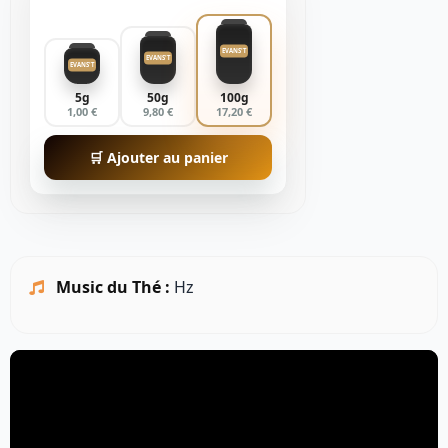
EVANS'T
EVANS'T
EVANS'T
5g
50g
100g
1,00 €
9,80 €
17,20 €
🛒 Ajouter au panier
Music du Thé :
Hz