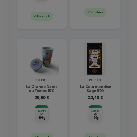
✅ En stock
✅ En stock
PU ERH
PU ERH
La Grande Dame
La Gourmandise
du Temps BIO
Sage BIO
29,50 €
20,40 €
Evans'T
Evans'T
🌿
🌿
100g
100g