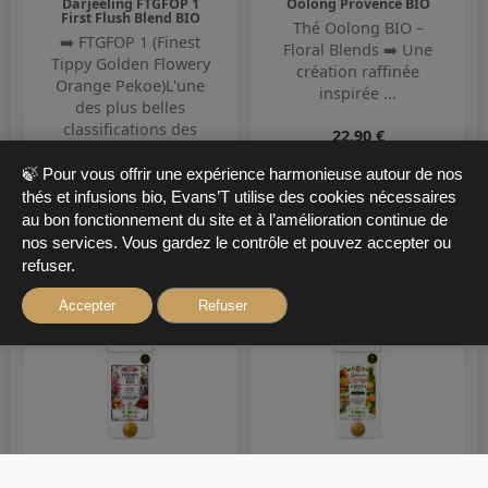
Darjeeling FTGFOP 1
Oolong Provence BIO
First Flush Blend BIO
Thé Oolong BIO –
➡️ FTGFOP 1 (Finest
Floral Blends ➡️ Une
Tippy Golden Flowery
création raffinée
Orange Pekoe)L'une
inspirée ...
des plus belles
classifications des
22,90 €
th&e...
🍃 Pour vous offrir une expérience harmonieuse autour de nos
✅ En stock
22,30 €
thés et infusions bio, Evans’T utilise des cookies nécessaires
au bon fonctionnement du site et à l’amélioration continue de
nos services. Vous gardez le contrôle et pouvez accepter ou
✅ En stock
refuser.
Accepter
Refuser
THÉ BLANC
THÉ BLANC