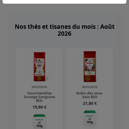
Nos thés et tisanes du mois : Août
2026
INFUSION
INFUSION
Gourmandise
Rubis des sous-
Orange Sanguine
bois BIO
BIO
21,80 €
19,80 €
Evans'T
🌿
Evans'T
🌿
100g
100g