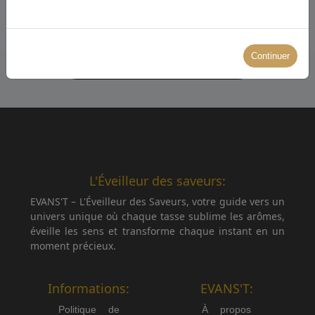
Continuer
← Retour aux recettes
L'Éveilleur des saveurs:
EVANS'T – L'Éveilleur des Saveurs, votre guide vers un
univers unique où chaque tasse sublime les arômes,
éveille les sens et transforme chaque instant en un
moment précieux.
Informations:
EVANS'T:
Politique de
À propos