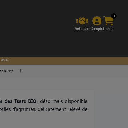
0
Partenaire
Compte
Panier
 49€."
 noir étanche
ssoires
➕
n des Tsars BIO
, désormais disponible
btiles d’agrumes, délicatement relevé de