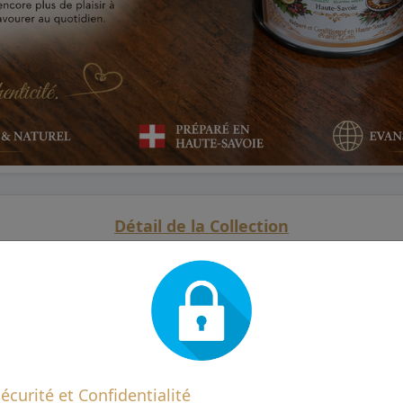
Détail de la Collection
 de souci*, arôme naturel de pamplemousse, arôme naturel
 biologique
is, vif, légèrement corsé, avec une belle longueur en bou
écurité et Confidentialité