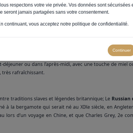
elle longueur en bouche
ous respectons votre vie privée. Vos données sont sécurisées 
e seront jamais partagées sans votre consentement.
ergamote Profil aromatique Nez : frais, intense, avec u
n continuant, vous acceptez notre
politique de confidentialité
.
citron jaune
atique, équilibrée entre l’amertume du thé noir et la viva
vec une pointe épicée selon les mélanges
Continuer
-déjeuner ou dans l’après-midi, avec une touche de miel o
, très rafraîchissant.
ntre traditions slaves et légendes britannique; Le
Russian 
mé à la bergamote qui serait né au XIXe siècle, en Anglet
au lors d’un voyage en Chine, et que Charles Grey, 2e comt