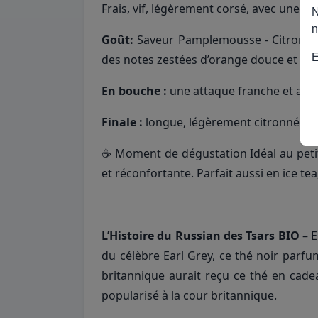
Frais, vif, légèrement corsé, avec une b
N
n
Goût:
Saveur Pamplemousse - Citron - B
E
des notes zestées d’orange douce et de 
En bouche :
une attaque franche et arom
Finale :
longue, légèrement citronnée, a
☕️ Moment de dégustation Idéal au petit
et réconfortante. Parfait aussi en ice tea
L’Histoire du Russian des Tsars BIO
– E
du célèbre Earl Grey, ce thé noir parfu
britannique aurait reçu ce thé en cade
popularisé à la cour britannique.