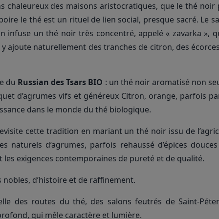
ons chaleureux des maisons aristocratiques, que le thé noi
oire le thé est un rituel de lien social, presque sacré. Le s
n infuse un thé noir très concentré, appelé « zavarka », q
 y ajoute naturellement des tranches de citron, des écorc
ée du
Russian des Tsars BIO
: un thé noir aromatisé non s
uquet d’agrumes vifs et généreux Citron, orange, parfois p
aissance dans le monde du thé biologique.
evisite cette tradition en mariant un thé noir issu de l’agr
es naturels d’agrumes, parfois rehaussé d’épices douces 
 et les exigences contemporaines de pureté et de qualité.
obles, d’histoire et de raffinement.
elle des routes du thé, des salons feutrés de Saint-Pét
 profond, qui mêle caractère et lumière.