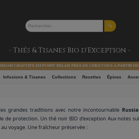
🔍
- Thés & Tisanes
Bio d'Exception -
aison Gratuite en point relais près de chez vous à partir de
Tsars BIO en Ecrin métal
Infusions & Tisanes
Collections
Recettes
Épices
Acce
des grandes traditions avec notre incontournable
Russia
le de protection. Un thé noir BIO d’exception Aux notes su
n au voyage. Une fraîcheur préservée :