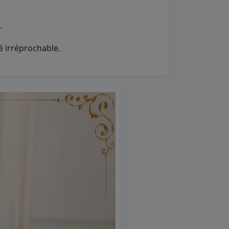
.
é irréprochable.