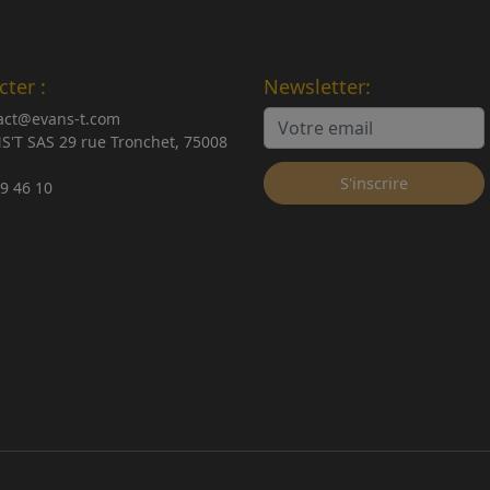
ter :
Newsletter:
act@evans-t.com
S'T SAS 29 rue Tronchet, 75008
S'inscrire
29 46 10