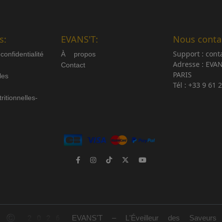
s:
EVANS'T:
Nous contac
Support :
cont
nfidentialité
À propos
Adresse :
EVAN
Contact
PARIS
les
Tél :
+33 9 61 
itionnelles-
© 2026 EVANS'T – L'Éveilleur des Saveurs