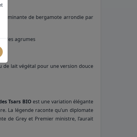
et
ne dominante de bergamote arrondie par
cité des agrumes
u de lait végétal pour une version douce
des Tsars BIO
est une variation élégante
erre. La légende raconte qu’un diplomate
e de Grey et Premier ministre, l’aurait