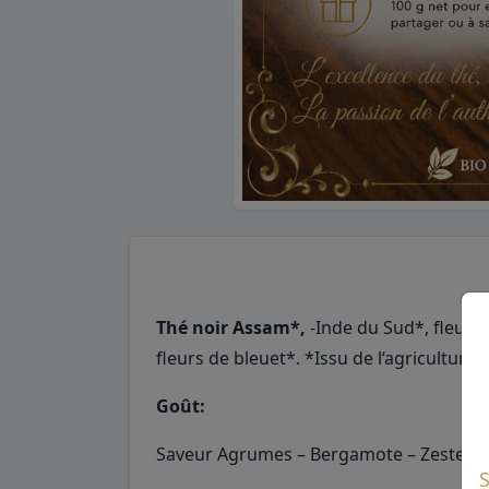
Thé noir Assam*,
-Inde du Sud*, fleurs
fleurs de bleuet*. *Issu de l‘agriculture
Goût:
Saveur Agrumes – Bergamote – Zestes Fra
S