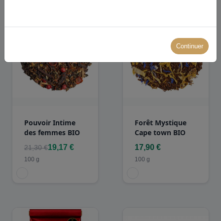
-10.00%
Continuer
Pouvoir Intime
Forêt Mystique
des femmes BIO
Cape town BIO
19,17 €
17,90 €
21,30 €
100 g
100 g