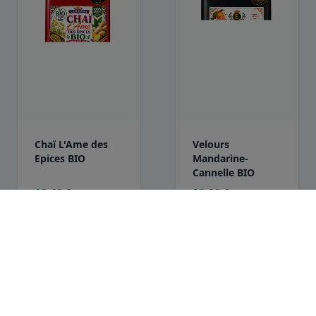
Chaï L'Ame des
Velours
Epices BIO
Mandarine-
Cannelle BIO
18,40 €
20,30 €
100 g
100 g