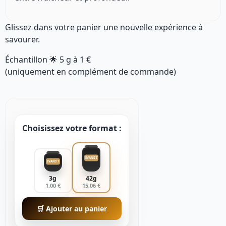
Glissez dans votre panier une nouvelle expérience à
savourer.
Échantillon 🌟
5 g
à
1 €
(uniquement en complément de commande)
Choisissez votre format :
EVANS'T
EVANS'T
3g
42g
1,00 €
15,06 €
🛒 Ajouter au panier