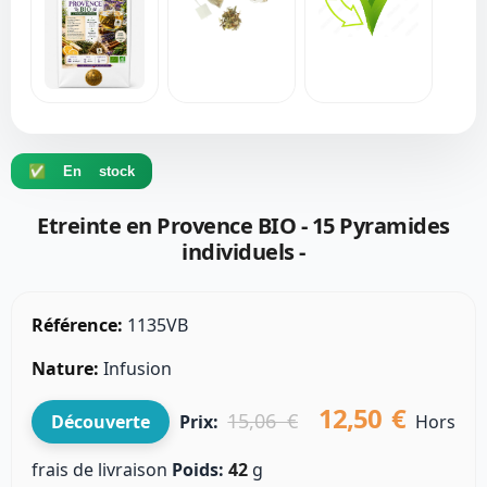
✅ En stock
Etreinte en Provence BIO - 15 Pyramides
individuels -
Référence:
1135VB
Nature:
Infusion
12,50 €
15,06 €
Découverte
Prix:
Hors
frais de livraison
Poids:
42
g