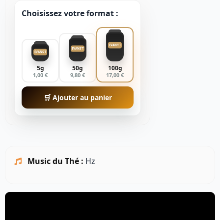
Choisissez votre format :
EVANS'T
EVANS'T
EVANS'T
5g
50g
100g
1,00 €
9,80 €
17,00 €
🛒 Ajouter au panier
Music du Thé :
Hz