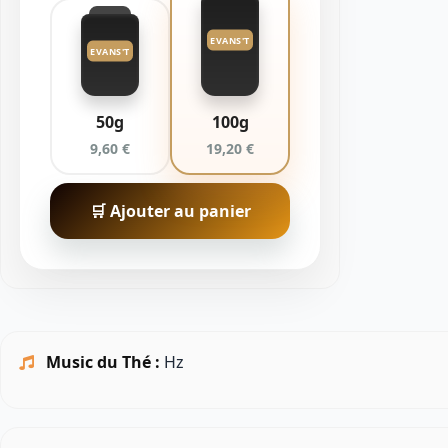
EVANS'T
EVANS'T
50g
100g
9,60 €
19,20 €
🛒 Ajouter au panier
Music du Thé :
Hz