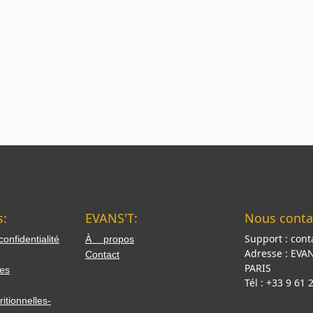
s:
EVANS'T:
Nous contac
Support :
cont
nfidentialité
À propos
Adresse :
EVAN
Contact
PARIS
es
Tél :
+33 9 61 
itionnelles-