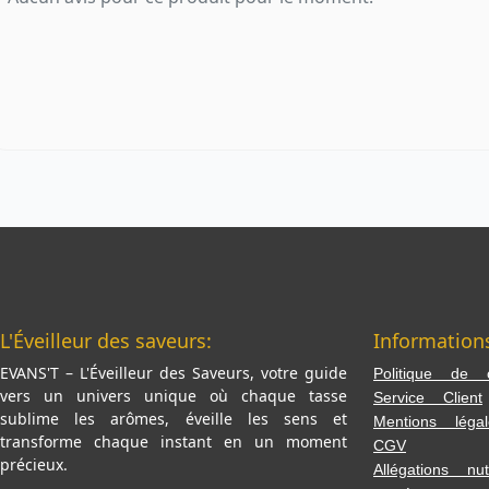
L'Éveilleur des saveurs:
Information
EVANS'T – L'Éveilleur des Saveurs, votre guide
Politique de co
vers un univers unique où chaque tasse
Service Client
sublime les arômes, éveille les sens et
Mentions légal
transforme chaque instant en un moment
CGV
précieux.
Allégations nutr