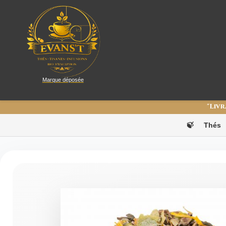
Marque déposée
"Livr
🍃
Thés