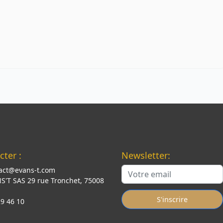
ter :
Newsletter:
act@evans-t.com
S'T SAS 29 rue Tronchet, 75008
S'inscrire
29 46 10