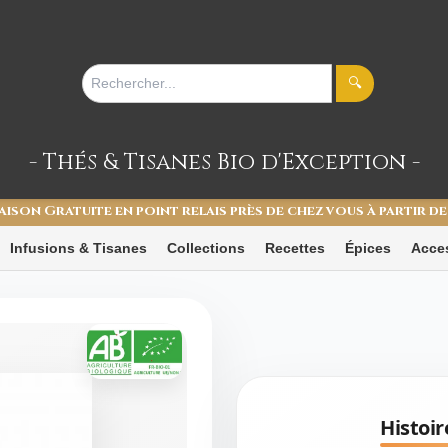
🔍
- Thés & Tisanes
Bio d'Exception -
aison Gratuite en point relais près de chez vous à partir de
Infusions & Tisanes
Collections
Recettes
Épices
Acce
Histoir