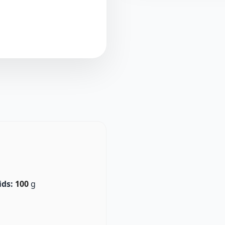
ids:
100
g