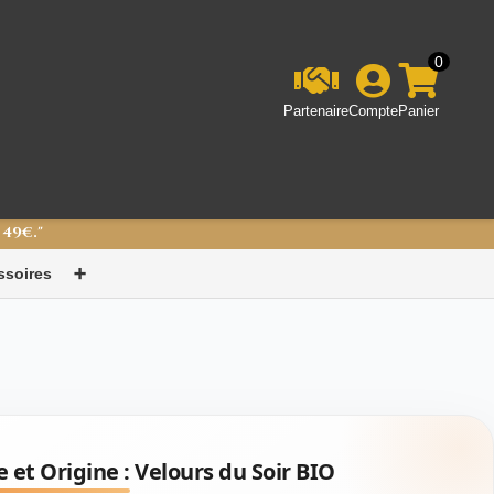
0
Partenaire
Compte
Panier
 49€."
ssoires
➕
e et Origine :
Velours du Soir BIO