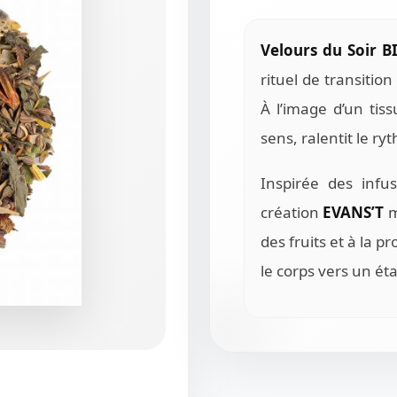
Velours du Soir 
rituel de transition
À l’image d’un tis
sens, ralentit le ry
Inspirée des infu
création
EVANS’T
m
des fruits et à la 
le corps vers un éta