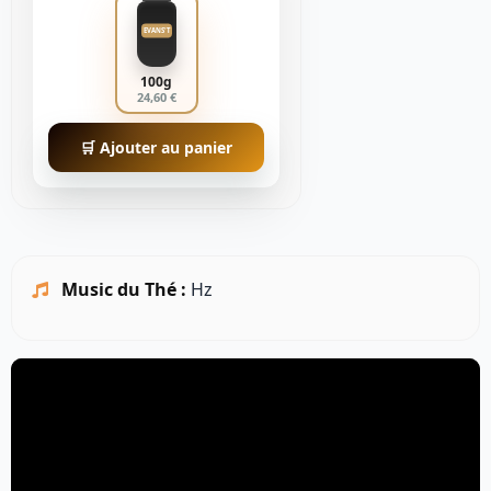
EVANS'T
100g
24,60 €
🛒 Ajouter au panier
Music du Thé :
Hz