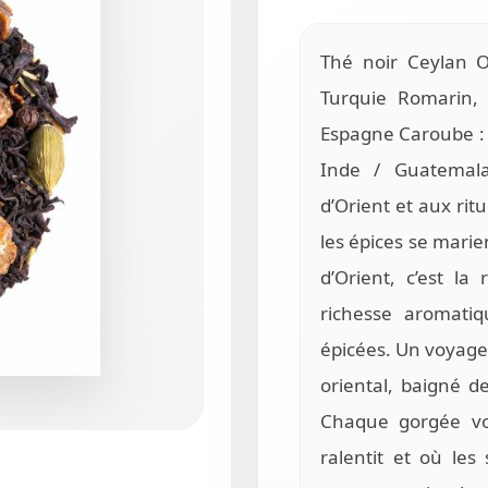
Thé noir Ceylan OP
Turquie Romarin,
Espagne Caroube : I
Inde / Guatema
d’Orient et aux ritu
les épices se marie
d’Orient, c’est la
richesse aromati
épicées. Un voyage
oriental, baigné d
Chaque gorgée vo
ralentit et où les