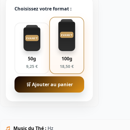
Choisissez votre format :
EVANS'T
EVANS'T
50g
100g
9,25 €
18,50 €
🛒 Ajouter au panier
Music du Thé :
Hz