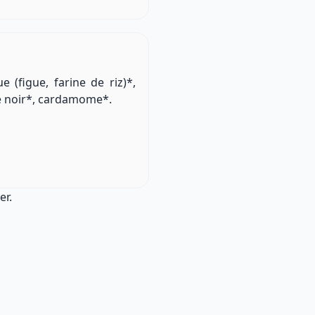
e (figue, farine de riz)*,
re noir*, cardamome*.
er.