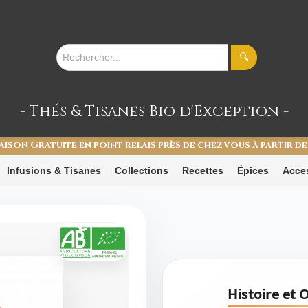
🔍
- Thés & Tisanes
Bio d'Exception -
aison Gratuite en point relais près de chez vous à partir de
Infusions & Tisanes
Collections
Recettes
Épices
Acce
Histoire et O