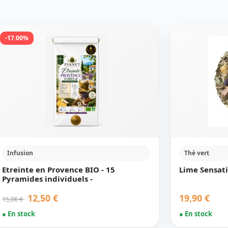
-17.00%
Infusion
Thé vert
Etreinte en Provence BIO - 15
Lime Sensat
Pyramides individuels -
12,50 €
19,90 €
15,06 €
● En stock
● En stock