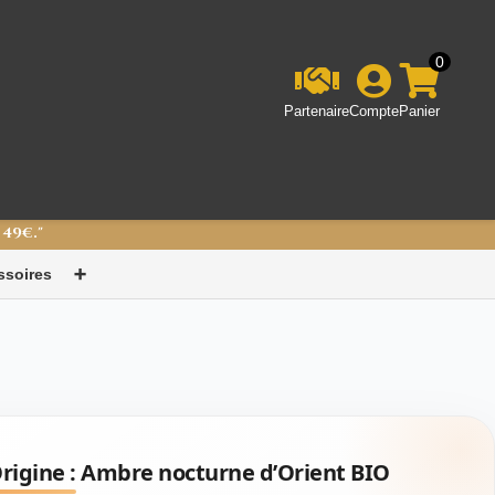
0
Partenaire
Compte
Panier
 49€."
ssoires
➕
rigine :
Ambre nocturne d’Orient BIO