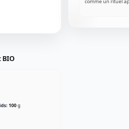
comme un rituel ap
t BIO
ids:
100
g