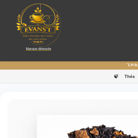
Marque déposée
"Livr
🍃
Thés