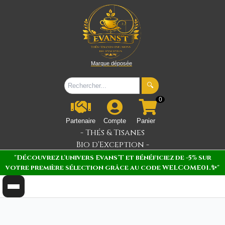
Marque déposée
🔍
0
Partenaire
Compte
Panier
- Thés & Tisanes
Bio d'Exception -
"Découvrez l'univers Evans'T et bénéficiez de -5% sur
votre première sélection grâce au code WELCOME01.✨"