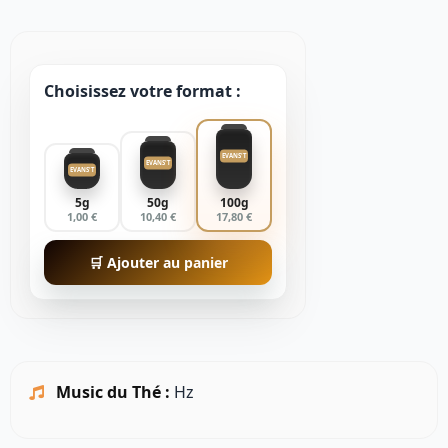
Choisissez votre format :
EVANS'T
EVANS'T
EVANS'T
5g
50g
100g
1,00 €
10,40 €
17,80 €
🛒 Ajouter au panier
Music du Thé :
Hz