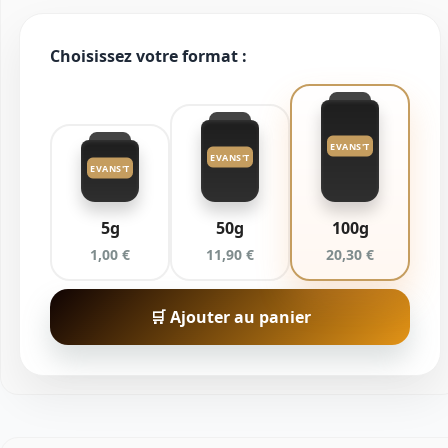
Choisissez votre format :
EVANS'T
EVANS'T
EVANS'T
5g
50g
100g
1,00 €
11,90 €
20,30 €
🛒 Ajouter au panier