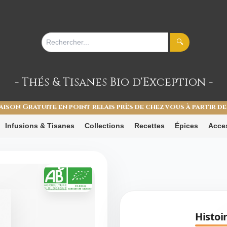
🔍
- Thés & Tisanes
Bio d'Exception -
aison Gratuite en point relais près de chez vous à partir de
Infusions & Tisanes
Collections
Recettes
Épices
Acce
Histoir