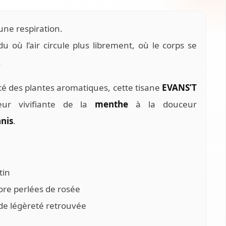
une respiration.
u où l’air circule plus librement, où le corps se
.
té des plantes aromatiques, cette tisane
EVANS’T
heur vivifiante de la
menthe
à la douceur
anis
.
tin
ore perlées de rosée
de légèreté retrouvée