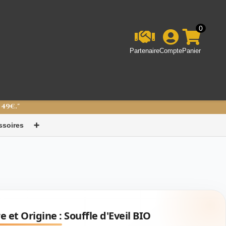
0
Partenaire
Compte
Panier
 49€."
ssoires
➕
e et Origine :
Souffle d'Eveil BIO