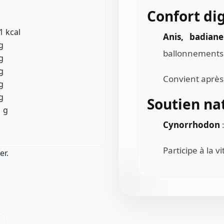
Confort dig
 1 kcal
Anis, badiane
g
ballonnements 
g
g
Convient après 
g
g
Soutien na
1 g
Cynorrhodon
:
Participe à la v
er.