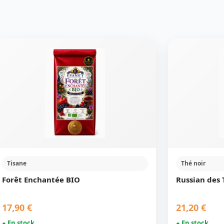
Tisane
Thé noir
Forêt Enchantée BIO
Russian des 
17,90 €
21,20 €
● En stock
● En stock