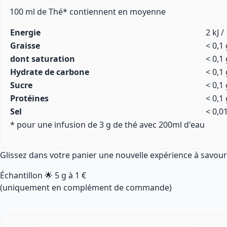
100 ml de Thé* contiennent en moyenne
Energie
2 kJ /
Graisse
< 0,1 
dont saturation
< 0,1 
Hydrate de carbone
< 0,1 
Sucre
< 0,1 
Protéines
< 0,1 
Sel
< 0,0
* pour une infusion de 3 g de thé avec 200ml d'eau
Glissez dans votre panier une nouvelle expérience à savour
Échantillon 🌟
5 g
à
1 €
(uniquement en complément de commande)