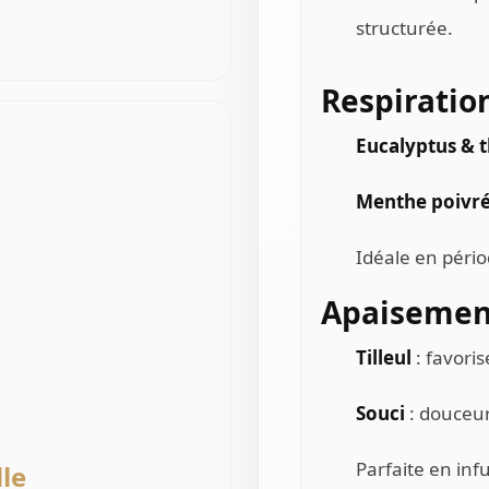
structurée.
Respiratio
Eucalyptus & 
Menthe poivr
Idéale en pério
Apaisemen
Tilleul
: favoris
Souci
: douceur
Parfaite en inf
lle