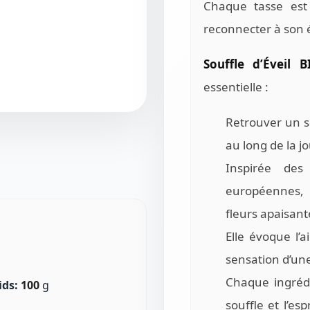
Chaque tasse es
reconnecter à son 
Souffle d’Éveil
essentielle :
Retrouver un so
au long de la j
Inspirée des 
européennes, 
fleurs apaisant
Elle évoque l’
sensation d’une
Chaque ingrédi
ids:
100
g
souffle et l’es