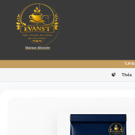
Marque déposée
"Livr
🍃
Thés