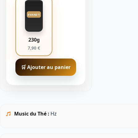
EVANS'T
230g
7,90 €
🛒 Ajouter au panier
Music du Thé :
Hz