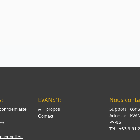
s:
EVANS'T:
Nous contac
Support :
cont
nfidentialité
À propos
Adresse :
EVAN
Contact
PARIS
es
Tél :
+33 9 61 
itionnelles-