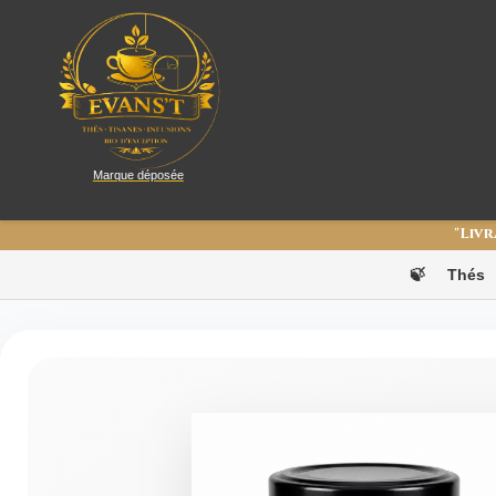
Marque déposée
"Livr
🍃
Thés