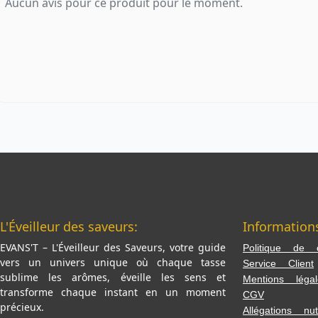
Aucun avis pour ce produit pour le moment.
L'Éveilleur des saveurs:
Information
EVANS'T – L'Éveilleur des Saveurs, votre guide
Politique de co
vers un univers unique où chaque tasse
Service Client
sublime les arômes, éveille les sens et
Mentions légal
transforme chaque instant en un moment
CGV
précieux.
Allégations nutr