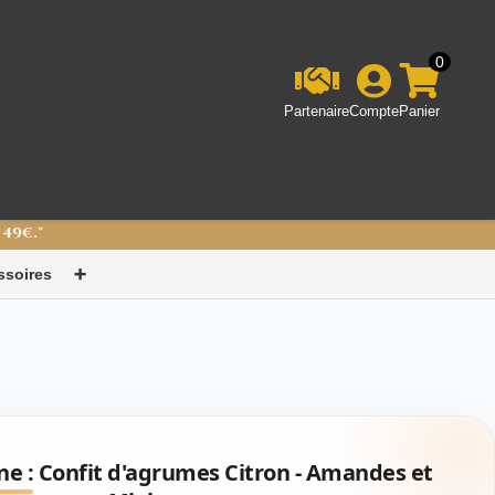
0
Partenaire
Compte
Panier
 49€."
ssoires
➕
ne :
Confit d'agrumes Citron - Amandes et