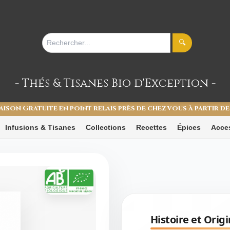
🔍
- Thés & Tisanes
Bio d'Exception -
aison Gratuite en point relais près de chez vous à partir de
Infusions & Tisanes
Collections
Recettes
Épices
Acce
Histoire et Origi