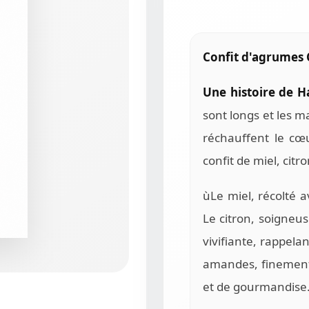
Confit d'agrumes 
Une histoire de H
sont longs et les m
réchauffent le cœu
confit de miel, cit
ùLe miel, récolté 
Le citron, soigneu
vivifiante, rappela
amandes, finement
et de gourmandise