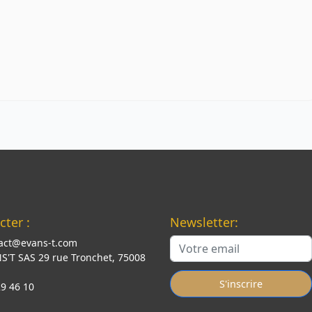
ter :
Newsletter:
act@evans-t.com
S'T SAS 29 rue Tronchet, 75008
S'inscrire
29 46 10