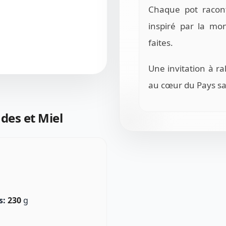
Chaque pot raconte
inspiré par la mo
faites.
Une invitation à ra
au cœur du Pays s
des et Miel
s:
230
g