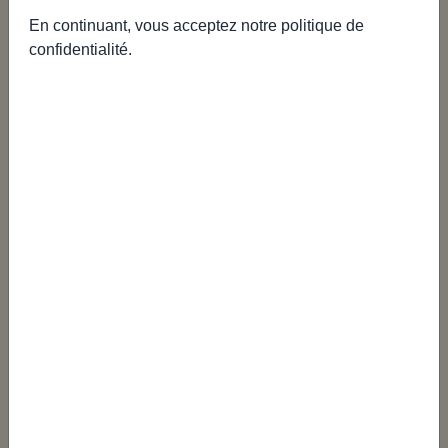
PARIS
En continuant, vous acceptez notre
politique de
confidentialité
.
Notre équipe s’engage à vous répondre dans les meilleurs
délais.
---
Litiges & Médiation
Conformément aux articles L611-1 à L616-3 du Code de
la consommation, tout consommateur a le droit de
recourir gratuitement à un médiateur de la
consommation en vue de la résolution amiable d’un
litige l’opposant à un professionnel.
EVANS’T SAS a signé une convention avec :
CNPM - MÉDIATION CONSOMMATION
27 avenue de la Libération – 42400 Saint-Chamond