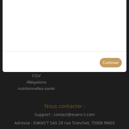
EVANS'T – L'Éveilleur des Saveurs, votre guide vers un
univers unique où chaque tasse sublime les arômes,
éveille les sens et transforme chaque instant en un
moment précieux.
Informations:
EVANS'T:
Politique de
À propos
confidentialité
Contact
Continuer
Service Client
Mentions légales
CGV
Allégations
nutritionnelles-santé
Nous contacter :
Support :
contact@evans-t.com
Adresse :
EVANS'T SAS 29 rue Tronchet, 75008 PARIS