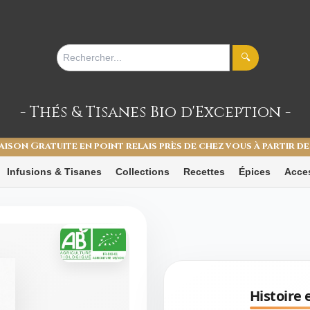
🔍
- Thés & Tisanes
Bio d'Exception -
aison Gratuite en point relais près de chez vous à partir de
Infusions & Tisanes
Collections
Recettes
Épices
Acce
Histoire 