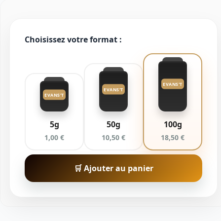
Choisissez votre format :
EVANS'T
EVANS'T
EVANS'T
5g
50g
100g
1,00 €
10,50 €
18,50 €
🛒 Ajouter au panier