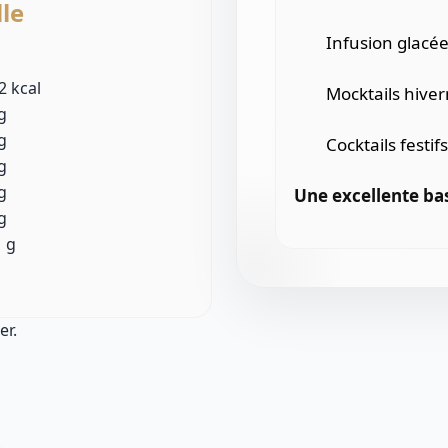
lle
Infusion glacé
 2 kcal
Mocktails hiver
g
g
Cocktails festi
g
g
Une excellente ba
g
1 g
er.