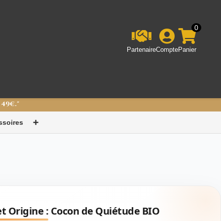
0
Partenaire
Compte
Panier
 49€."
ssoires
➕
et Origine :
Cocon de Quiétude BIO