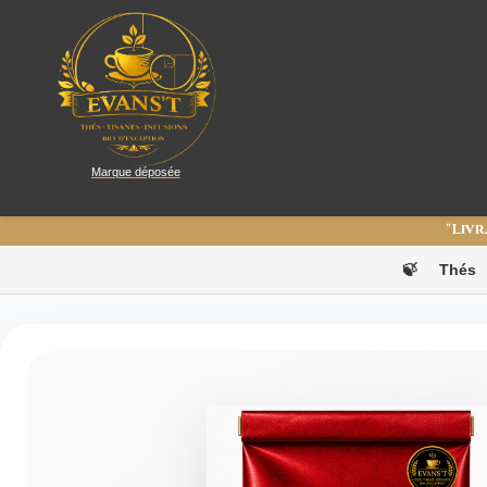
Marque déposée
"Livr
🍃
Thés