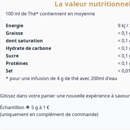
La valeur nutritionne
100 ml de Thé* contiennent en moyenne
Energie
9 kJ /
Graisse
< 0,1 
dont saturation
< 0,1 
Hydrate de carbone
< 0,1 
Sucre
< 0,1 
Protéines
< 0,1 
Sel
< 0,0
* pour une infusion de 4 g de thé avec 200ml d'eau
Glissez dans votre panier une nouvelle expérience à savour
Échantillon 🌟
5 g
à
1 €
(uniquement en complément de commande)