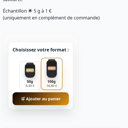
Échantillon 🌟
5 g
à
1 €
(uniquement en complément de commande)
Choisissez votre format :
EVANS'T
EVANS'T
50g
100g
8,40 €
16,80 €
🛒 Ajouter au panier