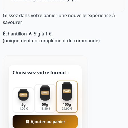
Glissez dans votre panier une nouvelle expérience à
savourer.
Échantillon 🌟
5 g
à
1 €
(uniquement en complément de commande)
Choisissez votre format :
EVANS'T
EVANS'T
EVANS'T
5g
50g
100g
1,00 €
13,80 €
24,90 €
🛒 Ajouter au panier