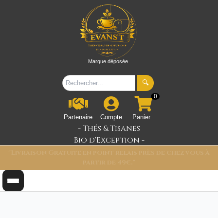
Marque déposée
🔍
0
Partenaire
Compte
Panier
- Thés & Tisanes
Bio d'Exception -
"Découvrez l'univers Evans'T et bénéficiez de -5% sur
votre première sélection grâce au code WELCOME01.✨"