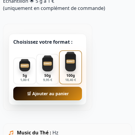
Échantillon 🌟
5 g
à
1 €
(uniquement en complément de commande)
Choisissez votre format :
EVANS'T
EVANS'T
EVANS'T
5g
50g
100g
1,00 €
9,95 €
18,40 €
🛒 Ajouter au panier
Music du Thé :
Hz