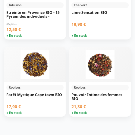
Infusion
Thé vert
Etreinte en Provence BIO - 15
Lime Sensation BIO
Pyramides individuels -
19,90 €
15,06 €
12,50 €
● En stock
● En stock
Rooibos
Rooibos
Forêt Mystique Cape town BIO
Pouvoir Intime des femmes
BIO
17,90 €
21,30 €
● En stock
● En stock