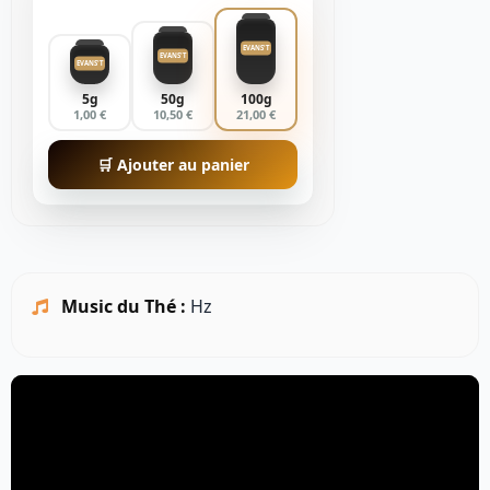
EVANS'T
EVANS'T
EVANS'T
5g
50g
100g
1,00 €
10,50 €
21,00 €
🛒 Ajouter au panier
Music du Thé :
Hz