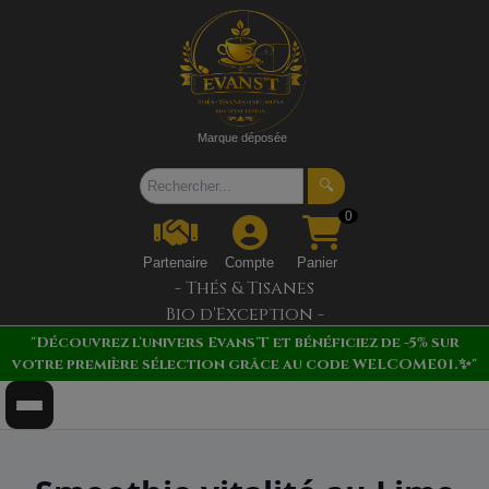
Marque déposée
🔍
0
Partenaire
Compte
Panier
- Thés & Tisanes
Bio d'Exception -
"Découvrez l'univers Evans'T et bénéficiez de -5% sur
votre première sélection grâce au code WELCOME01.✨"