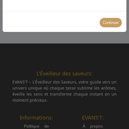
Continuer
← Retour aux recettes
L'Éveilleur des saveurs:
EVANS'T – L'Éveilleur des Saveurs, votre guide vers un
univers unique où chaque tasse sublime les arômes,
éveille les sens et transforme chaque instant en un
moment précieux.
Informations:
EVANS'T:
Politique de
À propos