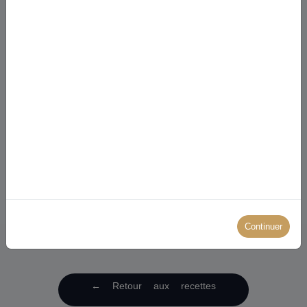
Brochettes de poisson blanc marinées
au thé noir Eclat Pêche Earl Grey
Base : Th&eacute; noir BIO Eclat P&ecirc;che Earl Grey
Ingr&eacute;dients : - 300 g de cabillaud ou colin en cubes-...
Continuer
← Retour aux recettes