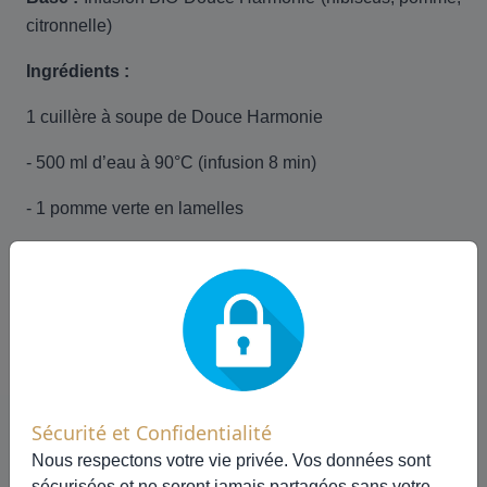
citronnelle)
Ingrédients :
1 cuillère à soupe de Douce Harmonie
- 500 ml d’eau à 90°C (infusion 8 min)
- 1 pomme verte en lamelles
- Quelques feuilles de basilic frais
- Glaçons
Préparation :
Infuser, laisser refroidir, ajouter les
pommes et basilic. Servir très frais. Parfait pour l’été ou
Sécurité et Confidentialité
une pause bien-être.
Nous respectons votre vie privée. Vos données sont
sécurisées et ne seront jamais partagées sans votre