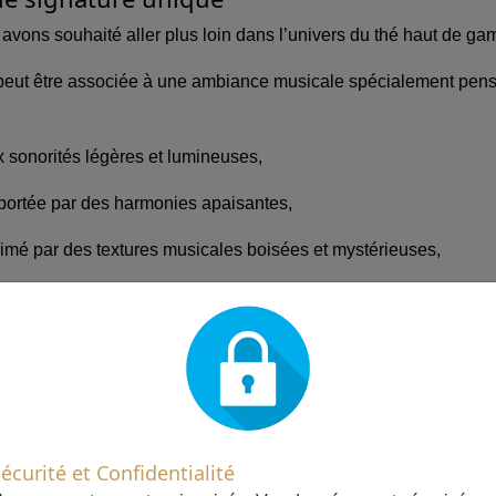
ons souhaité aller plus loin dans l’univers du thé haut de g
eut être associée à une ambiance musicale spécialement pen
x sonorités légères et lumineuses,
 portée par des harmonies apaisantes,
imé par des textures musicales boisées et mystérieuses,
compagnée d’une atmosphère vibrante et ensoleillée.
nsforme la dégustation en un véritable rituel sensoriel.
écurité et Confidentialité