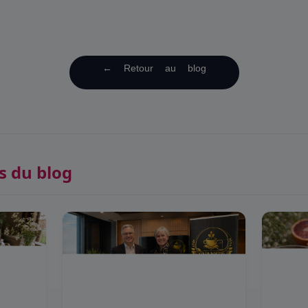
← Retour au blog
s du blog