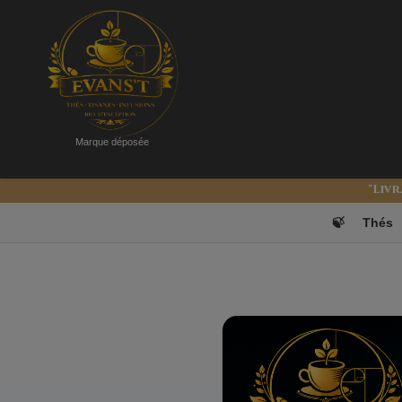
Marque déposée
"Livr
EVANS’T
🍃
Thés