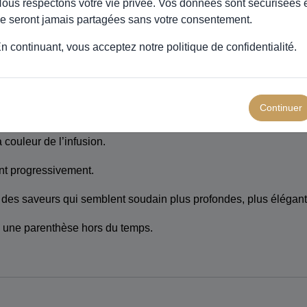
mersive
ous respectons votre vie privée. Vos données sont sécurisées 
e seront jamais partagées sans votre consentement.
n continuant, vous acceptez notre
politique de confidentialité
.
sse EVANS’T.
sicales s’élèvent doucement.
Continuer
lantes se diffuse.
 couleur de l’infusion.
t progressivement.
 des saveurs qui semblent soudain plus profondes, plus élégan
s une parenthèse hors du temps.