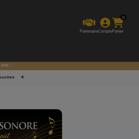
0
Partenaire
Compte
Panier
 49€."
e Sonore
ssoires
➕