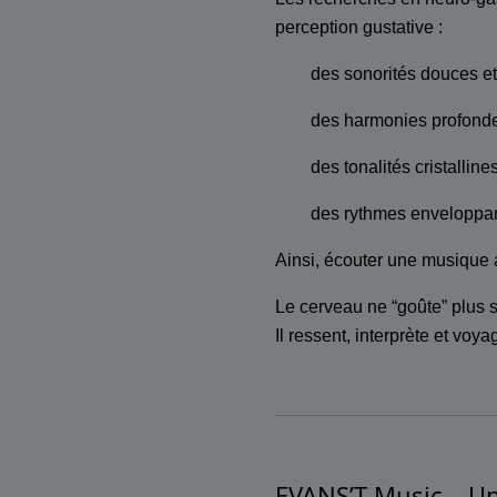
perception gustative :
des sonorités douces et 
des harmonies profonde
des tonalités cristalline
des rythmes enveloppan
Ainsi, écouter une musique 
Le cerveau ne “goûte” plus
Il ressent, interprète et voya
EVANS’T Music – U