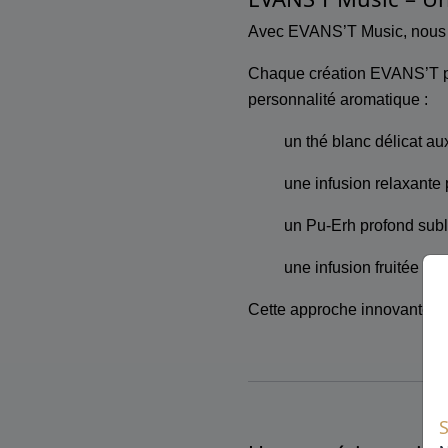
Avec EVANS’T Music, nous av
Chaque création EVANS’T p
personnalité aromatique :
un thé blanc délicat au
une infusion relaxante
un Pu-Erh profond subl
une infusion fruitée ac
Cette approche innovante tra
S