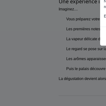
Une expérience im
N
n
Imaginez…
E
Vous préparez votre ta
Les premières notes mu
La vapeur délicate des p
Le regard se pose sur la
Les arômes apparaissen
Puis le palais découvre
La dégustation devient alor